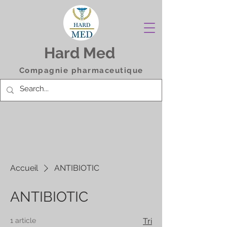
Hard Med
Compagnie pharmaceutique
Accueil
ANTIBIOTIC
ANTIBIOTIC
1 article
Tri