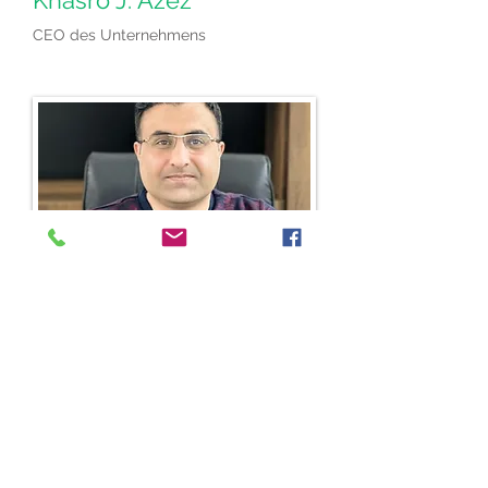
Khasro J. Azez
CEO des Unternehmens
Dr. Sarmad M. Said
Beratender Apotheker